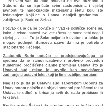
–
Pozivam vas da date ostavku na sve dužnosti u
Saboru, da se ispričate svim zastupnicima i cijeloj
javnosti te nadoknadite materijalnu štetu koju ste
izdavanjem knjižice o Ustavu nanijeli građanima
–
zahtijevao je Burić od Šeksa.
Pozvao ga je da se povuče s hrvatske političke scene jer,
kako je rekao, nanosi sve veću štetu ne samo sebi nego i
cijeloj javnosti.
To je Šeks ocijenio klevetom, a teško je
mogao podnijeti Burićevu izjavu da mu je potrebno
stacionarno liječenje.
Zastupnik Burić optužio je predsjedavajućega na
sjednici da je samoinicijativno i protivno proceduri
numerirao pročišćene članke promjena Ustava što je
Ustavni sud, rekao je, utvrdio kao neovlašteno
zadiranje u ustavni tekst koji je time ozbiljno narušen
.
Naglasio je da je Ustavni sud saborskom Odboru za
Ustav potom naložio da objavi posebni pročišćeni tekst
Ustava te odluči o brisanju svih do sada pročišćenih
tekstova.
Burić proziva Šeksa i da je odgovoran za to što se od