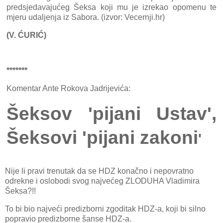
predsjedavajućeg Šeksa koji mu je izrekao opomenu te
mjeru udaljenja iz Sabora. (izvor: Vecernji.hr)
(V. ĆURIĆ)
*******
Komentar Ante Rokova Jadrijevića:
Šeksov 'pijani Ustav',
Šeksovi 'pijani zakoni
'
Nije li pravi trenutak da se HDZ konačno i nepovratno
odrekne i oslobodi svog najvećeg ZLODUHA Vladimira
Šeksa?!!
To bi bio najveći predizborni zgoditak HDZ-a, koji bi silno
popravio predizborne šanse HDZ-a.