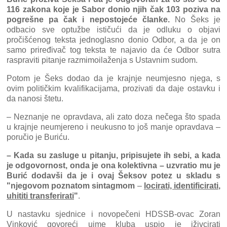
116 zakona koje je Sabor donio njih čak 103 poziva na
pogrešne pa čak i nepostojeće članke.
No Šeks je
odbacio sve optužbe ističući da je odluku o objavi
pročišćenog teksta jednoglasno donio Odbor, a da je on
samo priređivač tog teksta te najavio da će Odbor sutra
raspraviti pitanje razmimoilaženja s Ustavnim sudom.
Potom je Šeks dodao da je krajnje neumjesno njega, s
ovim političkim kvalifikacijama, prozivati da daje ostavku i
da nanosi štetu.
– Neznanje ne opravdava, ali zato doza nečega što spada
u krajnje neumjereno i neukusno to još manje opravdava –
poručio je Buriću.
– Kada su zasluge u pitanju, pripisujete ih sebi, a kada
je odgovornost, onda je ona kolektivna – uzvratio mu je
Burić dodavši da je i ovaj Šeksov potez u skladu s
"njegovom poznatom sintagmom
–
locirati, identificirati,
uhititi transferirati
"
.
U nastavku sjednice i novopečeni HDSSB-ovac Zoran
Vinković govoreći uime kluba uspio je iživcirati